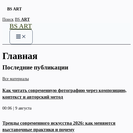
BS ART
Skip
Поиск
BS
ART
BS ART
to
content
Главная
Последние публикации
Все материалы
Как читать современную фотографию через композицию,
контекст и авторский метод
00:06 | 9 августа
Тренды современного искусства 2026: как меняются
выставочные практики и почему